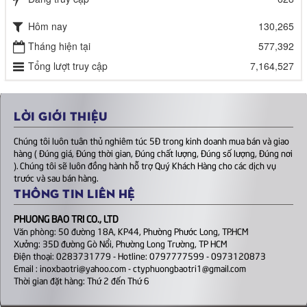
Hôm nay
130,265
Tháng hiện tại
577,392
Tổng lượt truy cập
7,164,527
LỜI GIỚI THIỆU
Chúng tôi luôn tuân thủ nghiêm túc 5Đ trong kinh doanh mua bán và giao
hàng ( Đúng giá, Đúng thời gian, Đúng chất lượng, Đúng số lượng, Đúng nơi
). Chúng tôi sẽ luôn đồng hành hỗ trợ Quý Khách Hàng cho các dịch vụ
trước và sau bán hàng.
THÔNG TIN LIÊN HỆ
PHUONG BAO TRI CO., LTD
Văn phòng: 50 đường 18A, KP44, Phường Phước Long, TP.HCM
Xưởng: 35D đường Gò Nổi, Phường Long Trường, TP HCM
Điện thoại: 0283731779 - Hotline: 0797777599 - 0973120873
Email : inoxbaotri@yahoo.com - ctyphuongbaotri1@gmail.com
Thời gian đặt hàng: Thứ 2 đến Thứ 6