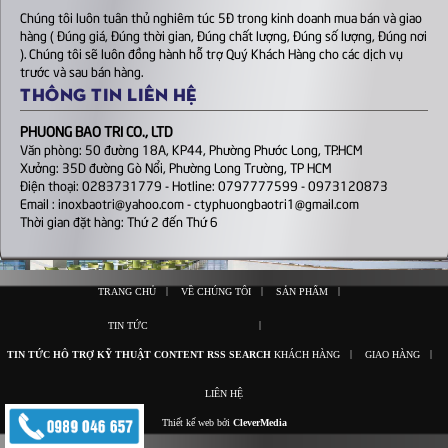
Chúng tôi luôn tuân thủ nghiêm túc 5Đ trong kinh doanh mua bán và giao
hàng ( Đúng giá, Đúng thời gian, Đúng chất lượng, Đúng số lượng, Đúng nơi
). Chúng tôi sẽ luôn đồng hành hỗ trợ Quý Khách Hàng cho các dịch vụ
trước và sau bán hàng.
THÔNG TIN LIÊN HỆ
PHUONG BAO TRI CO., LTD
Văn phòng: 50 đường 18A, KP44, Phường Phước Long, TP.HCM
Xưởng: 35D đường Gò Nổi, Phường Long Trường, TP HCM
Điện thoại: 0283731779 - Hotline: 0797777599 - 0973120873
Email : inoxbaotri@yahoo.com - ctyphuongbaotri1@gmail.com
Thời gian đặt hàng: Thứ 2 đến Thứ 6
|
|
|
TRANG CHỦ
VỀ CHÚNG TÔI
SẢN PHẨM
|
TIN TỨC
|
|
TIN TỨC
HỖ TRỢ KỸ THUẬT
CONTENT
RSS
SEARCH
KHÁCH HÀNG
GIAO HÀNG
LIÊN HỆ
Thiết kế web bởi
CleverMedia