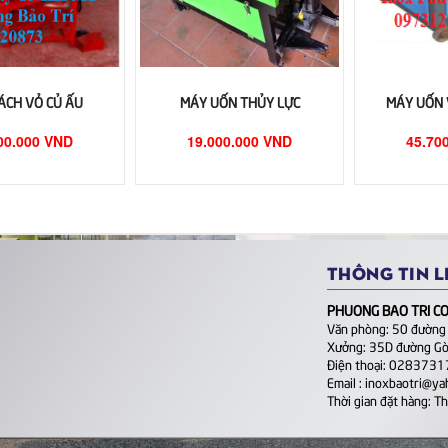
ÁCH VỎ CỦ ẤU
MÁY UỐN THỦY LỰC
MÁY UỐN 
00.000 VND
19.000.000 VND
45.70
THÔNG TIN L
PHUONG BAO TRI CO.
Văn phòng: 50 đường
Xưởng: 35D đường Gò
Điện thoại: 028373
Email : inoxbaotri@y
Thời gian đặt hàng: T