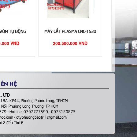
VÒM TỰ ĐỘNG
MÁY CẮT PLASMA CNC-1530
0.000 VND
200.500.000 VND
IÊN HỆ
, LTD
 18A, KP44, Phường Phước Long, TP.HCM
 Nổi, Phường Long Trường, TP HCM
1779 - Hotline: 0797777599 - 0973120873
ahoo.com - ctyphuongbaotri1@gmail.com
hứ 2 đến Thứ 6