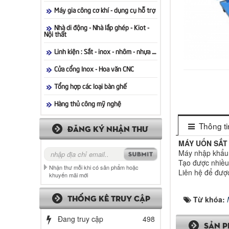
Máy gia công cơ khí - dụng cụ hỗ trợ
Nhà di động - Nhà lắp ghép - Kiot -
Nội thất
Linh kiện : Sắt - inox - nhôm - nhựa ....
Cửa cổng Inox - Hoa văn CNC
Tổng hợp các loại bàn ghế
Hàng thủ công mỹ nghệ
Thông tin
ĐĂNG KÝ NHẬN THƯ
MÁY UỐN SẮT
Máy nhập khẩu
Tạo được nhiều
Nhận thư mỗi khi có sản phẩm hoặc
Liên hệ để đượ
khuyến mãi mới
THỐNG KÊ TRUY CẬP
Từ khóa:
Đang truy cập
498
SẢN P