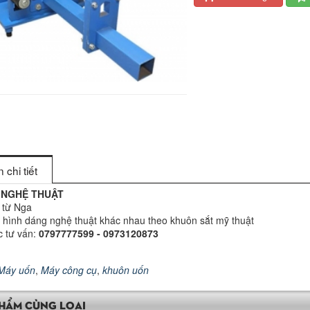
 chi tiết
 NGHỆ THUẬT
 từ Nga
 hình dáng nghệ thuật khác nhau theo khuôn sắt mỹ thuật
c tư vấn:
0797777599 - 0973120873
Máy uốn
,
Máy công cụ
,
khuôn uốn
HẨM CÙNG LOẠI