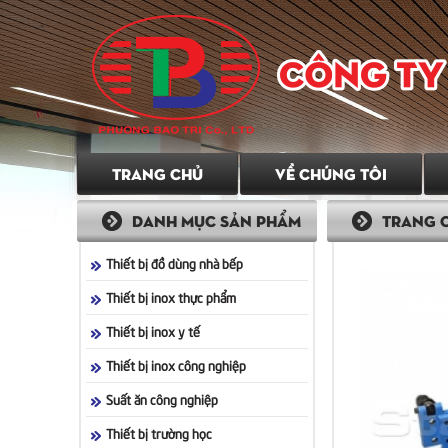
Hãy chọn Chúng tôi!
Với năng lực và uy tín của mình, Chúng tô
có nhu cầu sử dụng các sản phẩm mà Chún
tiêu để Chúng tôi phát triển, bằng việc c
Khách hàng những sản phẩm đạt yêu cầu 
mong muốn và tiêu chí, góp phần nhỏ để p
nghiệp trong nước.
TRANG CHỦ
VỀ CHÚNG TÔI
DANH MỤC SẢN PHẨM
TRANG 
Thiết bị đồ dùng nhà bếp
Thiết bị inox thực phẩm
Thiết bị inox y tế
Thiết bị inox công nghiệp
Suất ăn công nghiệp
Thiết bị trường học