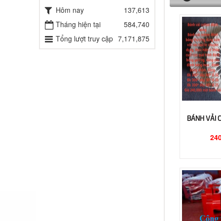
Hôm nay
137,613
Tháng hiện tại
584,740
Tổng lượt truy cập
7,171,875
BÁNH VẢI 
24