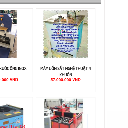
XƯỚC ỐNG INOX
MÁY UỐN SẮT NGHỆ THUẬT 4
KHUÔN
0.000 VND
57.000.000 VND