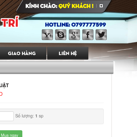
Kính chào:
Quý Khách !
HOTLINE: 0797777599
GIAO HÀNG
LIÊN HỆ
UẬT
ND
Số lượng:
1
sp
Mua ngay