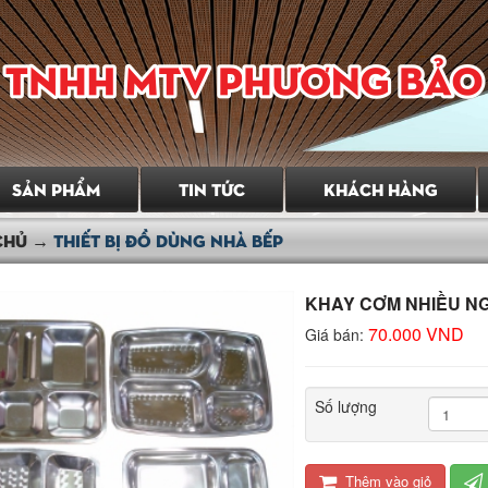
i tin tưởng, Chúng tôi sẽ là lựa chọn tốt nhất của Quý Khách hàng khi
g tôi thiết kế và sản xuất. Sự hài lòng của Quý Khách hàng là mục
ung cấp các sản phẩm với chất lượng tốt nhất, sẵn sàng tư vấn cho
sử dụng và giá cả hợp lí. Công ty TNHH MTV Phương Bảo Trí với
hát triển mạnh về các mặt hàng cơ khí, thiết bị dân dụng và công
SẢN PHẨM
TIN TỨC
KHÁCH HÀNG
CHỦ →
THIẾT BỊ ĐỒ DÙNG NHÀ BẾP
KHAY CƠM NHIỀU N
70.000 VND
Giá bán:
Số lượng
Thêm vào giỏ