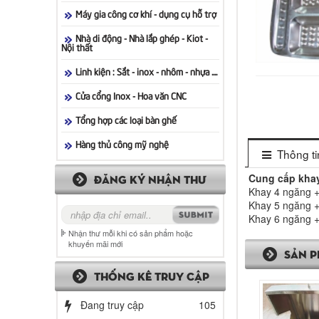
Máy gia công cơ khí - dụng cụ hỗ trợ
Nhà di động - Nhà lắp ghép - Kiot -
Nội thất
Linh kiện : Sắt - inox - nhôm - nhựa ....
Cửa cổng Inox - Hoa văn CNC
Tổng hợp các loại bàn ghế
Hàng thủ công mỹ nghệ
Thông tin
Cung cấp kha
ĐĂNG KÝ NHẬN THƯ
Khay 4 ngăng 
Khay 5 ngăng 
Khay 6 ngăng 
Nhận thư mỗi khi có sản phẩm hoặc
khuyến mãi mới
SẢN P
THỐNG KÊ TRUY CẬP
Đang truy cập
105