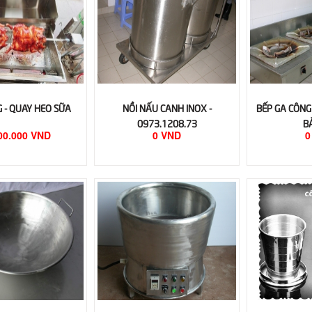
 - QUAY HEO SỮA
NỒI NẤU CANH INOX -
BẾP GA CÔNG
0973.1208.73
B
00.000 VND
0 VND
0