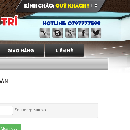
Kính chào:
Quý Khách !
HOTLINE: 0797777599
GIAO HÀNG
LIÊN HỆ
GĂN
Số lượng:
500
sp
Mua ngay