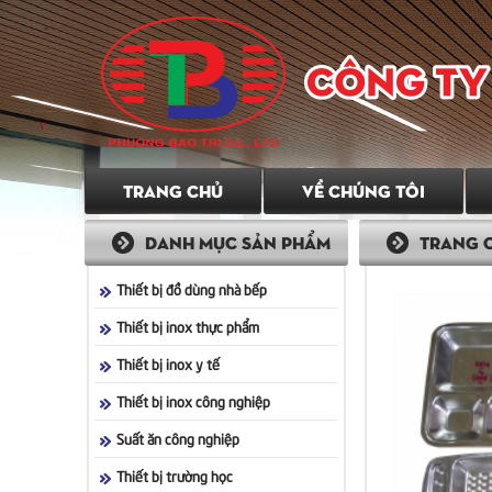
Hãy chọn Chúng tôi!
Với năng lực và uy tín của mình, Chúng tô
có nhu cầu sử dụng các sản phẩm mà Chún
tiêu để Chúng tôi phát triển, bằng việc c
Khách hàng những sản phẩm đạt yêu cầu 
mong muốn và tiêu chí, góp phần nhỏ để p
nghiệp trong nước.
TRANG CHỦ
VỀ CHÚNG TÔI
DANH MỤC SẢN PHẨM
TRANG 
Thiết bị đồ dùng nhà bếp
Thiết bị inox thực phẩm
Thiết bị inox y tế
Thiết bị inox công nghiệp
Suất ăn công nghiệp
Thiết bị trường học