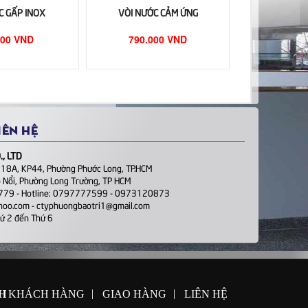
C GẤP INOX
VÒI NƯỚC CẢM ỨNG
000 VND
790.000 VND
IÊN HỆ
, LTD
 18A, KP44, Phường Phước Long, TP.HCM
 Nổi, Phường Long Trường, TP HCM
1779 - Hotline: 0797777599 - 0973120873
ahoo.com - ctyphuongbaotri1@gmail.com
hứ 2 đến Thứ 6
|
|
H
KHÁCH HÀNG
GIAO HÀNG
LIÊN HỆ