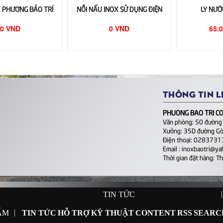
 PHƯƠNG BẢO TRÍ
NỒI NẤU INOX SỬ DỤNG ĐIỆN
LY NƯỚ
0 VND
0 VND
65.
THÔNG TIN L
PHUONG BAO TRI CO.
Văn phòng: 50 đường
Xưởng: 35D đường Gò
Điện thoại: 028373
Email : inoxbaotri@y
Thời gian đặt hàng: T
|
TIN TỨC
|
ẨM
TIN TỨC
HỖ TRỢ KỸ THUẬT
CONTENT
RSS
SEARC