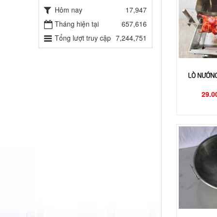
Hôm nay
17,947
Tháng hiện tại
657,616
Tổng lượt truy cập
7,244,751
LÒ NƯỚNG
29.0