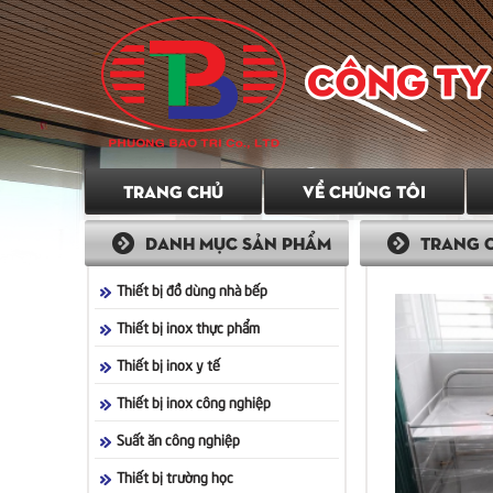
Hãy chọn Chúng tôi!
Với năng lực và uy tín của mình, Chúng tô
có nhu cầu sử dụng các sản phẩm mà Chún
tiêu để Chúng tôi phát triển, bằng việc c
Khách hàng những sản phẩm đạt yêu cầu 
mong muốn và tiêu chí, góp phần nhỏ để p
nghiệp trong nước.
TRANG CHỦ
VỀ CHÚNG TÔI
DANH MỤC SẢN PHẨM
TRANG 
Thiết bị đồ dùng nhà bếp
Thiết bị inox thực phẩm
Thiết bị inox y tế
Thiết bị inox công nghiệp
Suất ăn công nghiệp
Thiết bị trường học