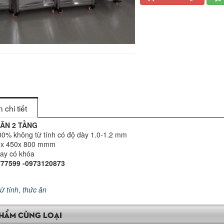
 chi tiết
 ĂN 2 TẦNG
100% không từ tính có độ dày 1.0-1.2 mm
00x 450x 800 mmm
ay có khóa
777599 -0973120873
từ tính
,
thức ăn
HẨM CÙNG LOẠI