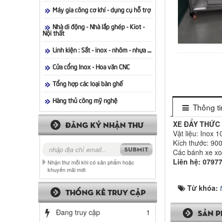
Máy gia công cơ khí - dụng cụ hỗ trợ
Nhà di động - Nhà lắp ghép - Kiot -
Nội thất
Linh kiện : Sắt - inox - nhôm - nhựa ....
Cửa cổng Inox - Hoa văn CNC
Tổng hợp các loại bàn ghế
Hàng thủ công mỹ nghệ
Thông tin
XE ĐẨY THỨC
ĐĂNG KÝ NHẬN THƯ
Vật liệu: Inox 
Kích thước: 9
Các bánh xe xo
Liên hệ: 0797
Nhận thư mỗi khi có sản phẩm hoặc
khuyến mãi mới
Từ khóa:
THỐNG KÊ TRUY CẬP
Đang truy cập
1
SẢN P