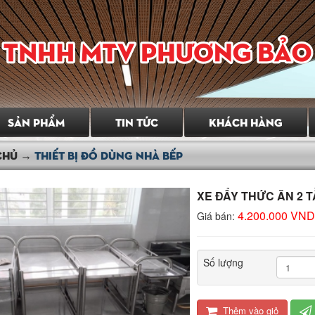
i tin tưởng, Chúng tôi sẽ là lựa chọn tốt nhất của Quý Khách hàng khi
g tôi thiết kế và sản xuất. Sự hài lòng của Quý Khách hàng là mục
ung cấp các sản phẩm với chất lượng tốt nhất, sẵn sàng tư vấn cho
sử dụng và giá cả hợp lí. Công ty TNHH MTV Phương Bảo Trí với
hát triển mạnh về các mặt hàng cơ khí, thiết bị dân dụng và công
SẢN PHẨM
TIN TỨC
KHÁCH HÀNG
CHỦ →
THIẾT BỊ ĐỒ DÙNG NHÀ BẾP
XE ĐẨY THỨC ĂN 2 TẦ
4.200.000 VN
Giá bán:
Số lượng
Thêm vào giỏ