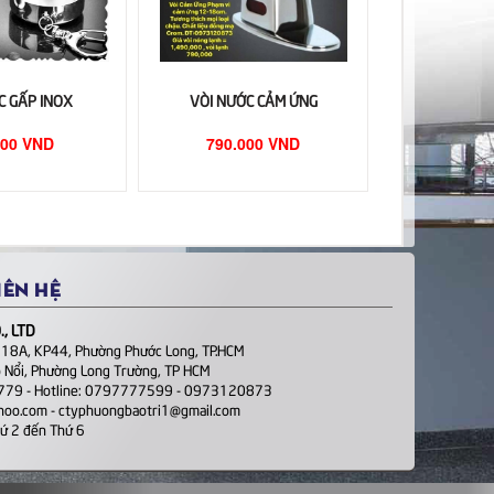
C GẤP INOX
VÒI NƯỚC CẢM ỨNG
000 VND
790.000 VND
IÊN HỆ
, LTD
 18A, KP44, Phường Phước Long, TP.HCM
 Nổi, Phường Long Trường, TP HCM
1779 - Hotline: 0797777599 - 0973120873
ahoo.com - ctyphuongbaotri1@gmail.com
hứ 2 đến Thứ 6