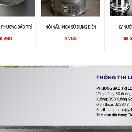
 PHƯƠNG BẢO TRÍ
NỒI NẤU INOX SỬ DỤNG ĐIỆN
LY NƯỚ
0 VND
0 VND
65.
THÔNG TIN L
PHUONG BAO TRI CO.
Văn phòng: 50 đường
Xưởng: 35D đường Gò
Điện thoại: 028373
Email : inoxbaotri@y
Thời gian đặt hàng: T