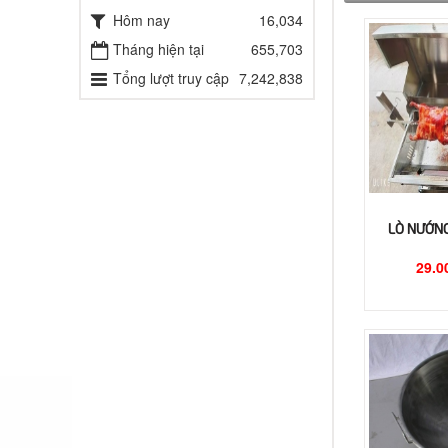
Hôm nay
16,034
Tháng hiện tại
655,703
Tổng lượt truy cập
7,242,838
LÒ NƯỚNG
29.0