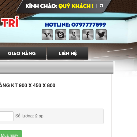
Kính chào:
Quý Khách !
HOTLINE: 0797777599
GIAO HÀNG
LIÊN HỆ
NG KT 900 X 450 X 800
D
Số lượng:
2
sp
Mua ngay