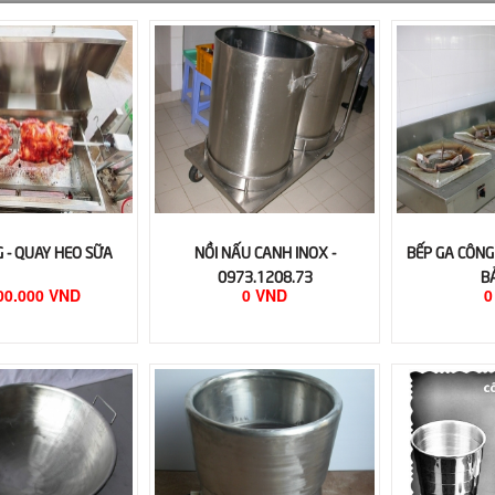
 - QUAY HEO SỮA
NỒI NẤU CANH INOX -
BẾP GA CÔNG
0973.1208.73
B
00.000 VND
0 VND
0