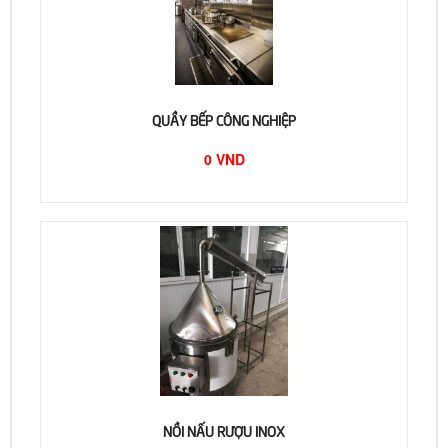
QUẦY BẾP CÔNG NGHIỆP
0 VND
NỒI NẤU RƯỢU INOX