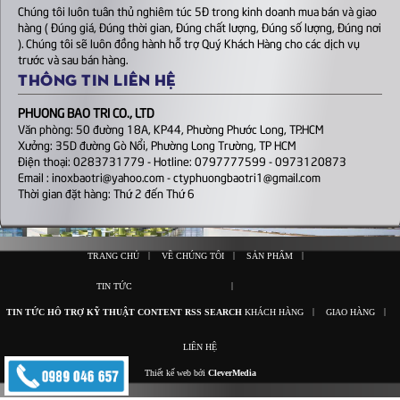
Chúng tôi luôn tuân thủ nghiêm túc 5Đ trong kinh doanh mua bán và giao
hàng ( Đúng giá, Đúng thời gian, Đúng chất lượng, Đúng số lượng, Đúng nơi
). Chúng tôi sẽ luôn đồng hành hỗ trợ Quý Khách Hàng cho các dịch vụ
trước và sau bán hàng.
THÔNG TIN LIÊN HỆ
PHUONG BAO TRI CO., LTD
Văn phòng: 50 đường 18A, KP44, Phường Phước Long, TP.HCM
Xưởng: 35D đường Gò Nổi, Phường Long Trường, TP HCM
Điện thoại: 0283731779 - Hotline: 0797777599 - 0973120873
Email : inoxbaotri@yahoo.com - ctyphuongbaotri1@gmail.com
Thời gian đặt hàng: Thứ 2 đến Thứ 6
|
|
|
TRANG CHỦ
VỀ CHÚNG TÔI
SẢN PHẨM
|
TIN TỨC
|
|
TIN TỨC
HỖ TRỢ KỸ THUẬT
CONTENT
RSS
SEARCH
KHÁCH HÀNG
GIAO HÀNG
LIÊN HỆ
Thiết kế web bởi
CleverMedia