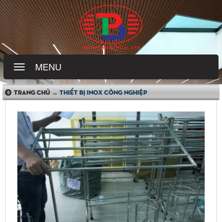
MENU
TRANG CHỦ →
THIẾT BỊ INOX CÔNG NGHIỆP