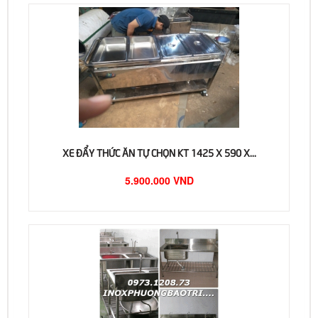
XE ĐẨY THỨC ĂN TỰ CHỌN KT 1425 X 590 X...
5.900.000 VND