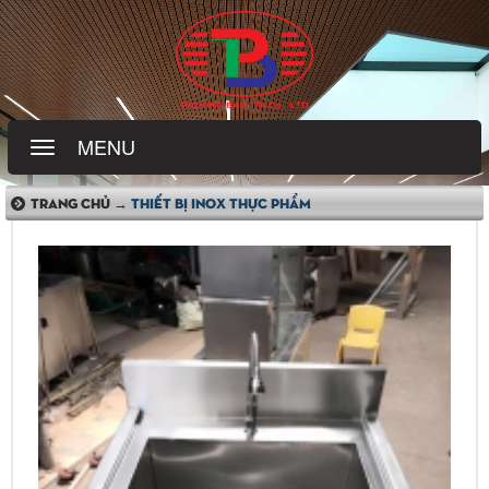
MENU
TRANG CHỦ →
THIẾT BỊ INOX THỰC PHẨM