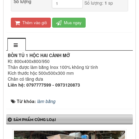
Số lượng
Số lượng:
1
sp
Thêm vào giỏ
Mua ngay
BỒN TỦ 1 HỘC HAI CÀNH MỞ
Kt: 800x400x800/950
Thân được làm bằng Inox 100% không từ tính
Kích thước hộc 500x500x300 mm
Chân có tăng đưa
Liên hệ: 0797777599 - 0973120873
Từ khóa:
làm bằng
SẢN PHẨM CÙNG LOẠI