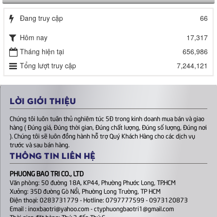
Đang truy cập
66
Hôm nay
17,317
Tháng hiện tại
656,986
Tổng lượt truy cập
7,244,121
LỜI GIỚI THIỆU
Chúng tôi luôn tuân thủ nghiêm túc 5Đ trong kinh doanh mua bán và giao
hàng ( Đúng giá, Đúng thời gian, Đúng chất lượng, Đúng số lượng, Đúng nơi
). Chúng tôi sẽ luôn đồng hành hỗ trợ Quý Khách Hàng cho các dịch vụ
trước và sau bán hàng.
THÔNG TIN LIÊN HỆ
PHUONG BAO TRI CO., LTD
Văn phòng: 50 đường 18A, KP44, Phường Phước Long, TP.HCM
Xưởng: 35D đường Gò Nổi, Phường Long Trường, TP HCM
Điện thoại: 0283731779 - Hotline: 0797777599 - 0973120873
Email : inoxbaotri@yahoo.com - ctyphuongbaotri1@gmail.com
Thời gian đặt hàng: Thứ 2 đến Thứ 6