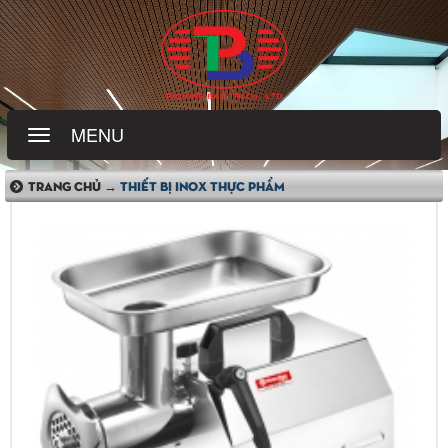
MENU
TRANG CHỦ →
THIẾT BỊ INOX THỰC PHẨM