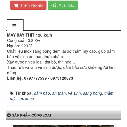
Thêm vào giỏ
Mua ngay
MÁY XAY THỊT 120 kg/h
Công xuất: 0.8 Kw
Nguồn: 220 V
Chất liệu inox sáng bóng đem lại độ thẩm mỹ cao, giúp đảm
bảo vệ sinh an toàn thực phẩm.
Xay được nhiều loại: thịt bò, thịt heo,…
Tháo rửa và làm vệ sinh được, đảm bảo sức khỏe người tiêu
dùng.
Liên hệ: 0797777599 - 0973120873
Từ khóa:
đảm bảo
,
an toàn
,
vệ sinh
,
sáng bóng
,
thẩm
mỹ
,
sức khỏe
SẢN PHẨM CÙNG LOẠI