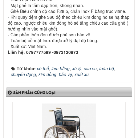
- Mặt ghế là tấm dập tròn, không nhăn.
- Ghế Điều chỉnh độ cao F28.5, chân Inox F bằng trục vitme.
- Khi quay đệm ghế 360 độ theo chiều kim đồng hồ sẽ hạ thấp
độ cao, ngược chiều kim đồng hồ sẽ tăng chiều cao của ghế (
hướng nhìn vào mặt ghế).
- Các phần thép đen được phủ sơn bảo vệ.
- Toàn bộ bề mặt Inox được xử lý đạt độ bóng.
- Xuất xứ: Việt Nam.
Liên hệ: 0797777599 -0973120873
Từ khóa:
có thể
,
làm bằng
,
xử lý
,
cao su
,
toàn bộ
,
chuyển động
,
kim đồng
,
bảo vệ
,
xuất xứ
SẢN PHẨM CÙNG LOẠI