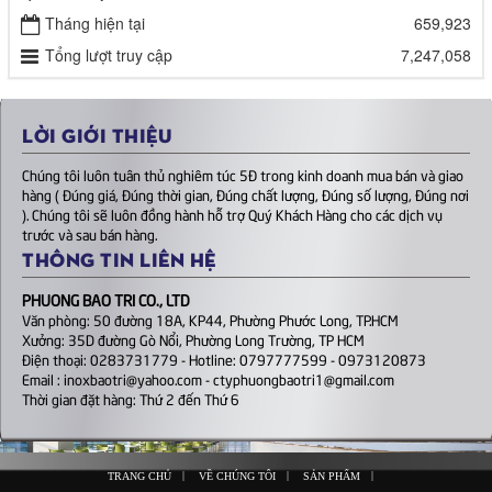
Tháng hiện tại
659,923
Tổng lượt truy cập
7,247,058
LỜI GIỚI THIỆU
Chúng tôi luôn tuân thủ nghiêm túc 5Đ trong kinh doanh mua bán và giao
hàng ( Đúng giá, Đúng thời gian, Đúng chất lượng, Đúng số lượng, Đúng nơi
). Chúng tôi sẽ luôn đồng hành hỗ trợ Quý Khách Hàng cho các dịch vụ
trước và sau bán hàng.
THÔNG TIN LIÊN HỆ
PHUONG BAO TRI CO., LTD
Văn phòng: 50 đường 18A, KP44, Phường Phước Long, TP.HCM
Xưởng: 35D đường Gò Nổi, Phường Long Trường, TP HCM
Điện thoại: 0283731779 - Hotline: 0797777599 - 0973120873
Email : inoxbaotri@yahoo.com - ctyphuongbaotri1@gmail.com
Thời gian đặt hàng: Thứ 2 đến Thứ 6
|
|
|
TRANG CHỦ
VỀ CHÚNG TÔI
SẢN PHẨM