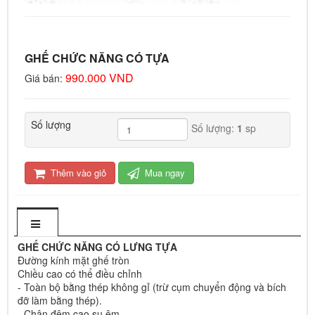
GHẾ CHỨC NĂNG CÓ TỰA
990.000 VND
Giá bán:
Số lượng
Số lượng:
1
sp
Thêm vào giỏ
Mua ngay
GHẾ CHỨC NĂNG CÓ LƯNG TỰA
Đường kính mặt ghế tròn
Chiều cao có thể điều chỉnh
- Toàn bộ bằng thép không gỉ (trừ cụm chuyển động và bích
đỡ làm bằng thép).
- Chân đệm cao su êm.