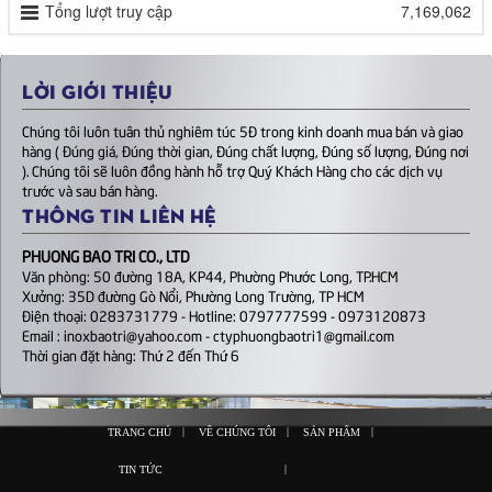
Tổng lượt truy cập
7,169,062
LỜI GIỚI THIỆU
Chúng tôi luôn tuân thủ nghiêm túc 5Đ trong kinh doanh mua bán và giao
hàng ( Đúng giá, Đúng thời gian, Đúng chất lượng, Đúng số lượng, Đúng nơi
). Chúng tôi sẽ luôn đồng hành hỗ trợ Quý Khách Hàng cho các dịch vụ
trước và sau bán hàng.
THÔNG TIN LIÊN HỆ
PHUONG BAO TRI CO., LTD
Văn phòng: 50 đường 18A, KP44, Phường Phước Long, TP.HCM
Xưởng: 35D đường Gò Nổi, Phường Long Trường, TP HCM
Điện thoại: 0283731779 - Hotline: 0797777599 - 0973120873
Email : inoxbaotri@yahoo.com - ctyphuongbaotri1@gmail.com
Thời gian đặt hàng: Thứ 2 đến Thứ 6
|
|
|
TRANG CHỦ
VỀ CHÚNG TÔI
SẢN PHẨM
|
TIN TỨC