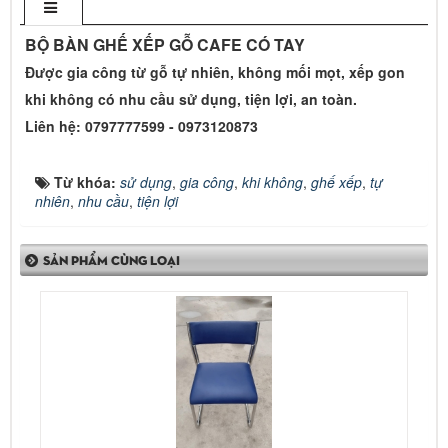
BỘ BÀN GHẾ XẾP GỖ CAFE CÓ TAY
Được gia công từ gỗ tự nhiên, không mối mọt, xếp gon
khi không có nhu cầu sử dụng, tiện lợi, an toàn.
Liên hệ: 0797777599 - 0973120873
Từ khóa:
sử dụng
,
gia công
,
khi không
,
ghế xếp
,
tự
nhiên
,
nhu cầu
,
tiện lợi
SẢN PHẨM CÙNG LOẠI