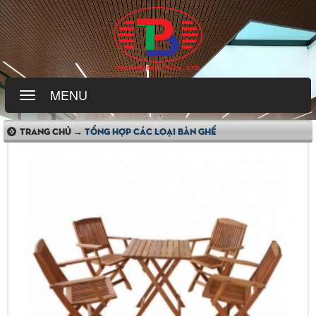
MENU
TRANG CHỦ →
TỔNG HỢP CÁC LOẠI BÀN GHẾ