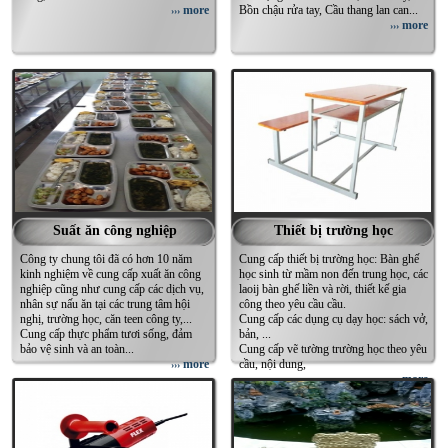
more
Bồn chậu rửa tay, Cầu thang lan can...
›››
more
›››
Suất ăn công nghiệp
Thiết bị trường học
Công ty chung tôi đã có hơn 10 năm
Cung cấp thiết bị trường học: Bàn ghế
kinh nghiệm về cung cấp xuất ăn công
học sinh từ mầm non đến trung học, các
nghiệp cũng như cung cấp các dịch vụ,
laoij bàn ghế liền và rời, thiết kế gia
nhân sự nấu ăn tại các trung tâm hội
công theo yêu cầu cầu.
nghị, trường học, căn teen công ty,...
Cung cấp các dụng cụ dạy học: sách vở,
Cung cấp thực phẩm tươi sống, đảm
bản, ...
bảo vệ sinh và an toàn...
Cung cấp vẽ tường trường học theo yêu
more
cầu, nội dung,
›››
more
›››