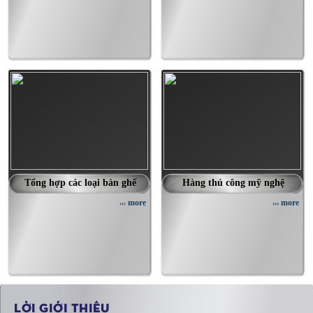
Tổng hợp các loại bàn ghế
Hàng thủ công mỹ nghệ
more
more
›››
›››
LỜI GIỚI THIỆU