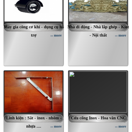
Máy gia công cơ khí - dụng cụ hỗ
Nhà di động - Nhà lắp ghép - Kiot
trợ
- Nội thất
more
more
›››
›››
Linh kiện : Sắt - inox - nhôm -
Cửa cổng Inox - Hoa văn CNC
nhựa ....
more
more
›››
›››