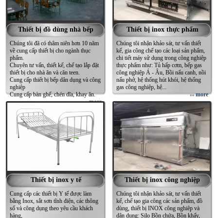
Thiết bị đồ dùng nhà bếp
Thiết bị inox thực phẩm
Chúng tôi đã có thâm niên hơn 10 năm
Chúng tôi nhận khảo sát, tư vấn thiết
về cung cấp thiết bị cho ngành thục
kế, gia công chế tạo các loại sản phẩm,
phẩm.
chi tiết máy sử dụng trong công nghiệp
Chuyên tư vấn, thiết kế, chế tạo lắp đặt
thực phẩm như: Tủ hấp cơm, bếp gas
thiết bị cho nhà ăn và căn teen.
công nghiệp Á - Âu, Bồi nấu canh, nồi
Cung cấp thiết bị bếp dân dụng và công
nấu phở, hệ thống hút khói, hệ thống
nghiệp
gas công nghiệp, hệ...
Cung cấp bàn ghế, chén dĩa, khay ăn.
more
›››
more
›››
Thiết bị inox y tế
Thiết bị inox công nghiệp
Cung cấp các thiết bị Y tế được làm
Chúng tôi nhận khảo sát, tư vấn thiết
bằng Inox, sắt sơn tĩnh điện, các thông
kế, chế tạo gia công các sản phẩm, đồ
số và công dụng theo yêu cầu khách
dùng, thiết bị INOX công nghiêp và
hàng,
dân dụng: Silo Bồn chứa, Bồn khấy,