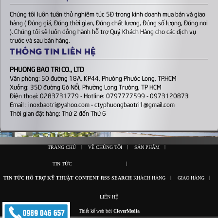
Chúng tôi luôn tuân thủ nghiêm túc 5Đ trong kinh doanh mua bán và giao
hàng ( Đúng giá, Đúng thời gian, Đúng chất lượng, Đúng số lượng, Đúng nơi
). Chúng tôi sẽ luôn đồng hành hỗ trợ Quý Khách Hàng cho các dịch vụ
trước và sau bán hàng.
THÔNG TIN LIÊN HỆ
PHUONG BAO TRI CO., LTD
Văn phòng: 50 đường 18A, KP44, Phường Phước Long, TP.HCM
Xưởng: 35D đường Gò Nổi, Phường Long Trường, TP HCM
Điện thoại: 0283731779 - Hotline: 0797777599 - 0973120873
Email : inoxbaotri@yahoo.com - ctyphuongbaotri1@gmail.com
Thời gian đặt hàng: Thứ 2 đến Thứ 6
|
|
|
TRANG CHỦ
VỀ CHÚNG TÔI
SẢN PHẨM
|
TIN TỨC
|
|
TIN TỨC
HỖ TRỢ KỸ THUẬT
CONTENT
RSS
SEARCH
KHÁCH HÀNG
GIAO HÀNG
LIÊN HỆ
Thiết kế web bởi
CleverMedia