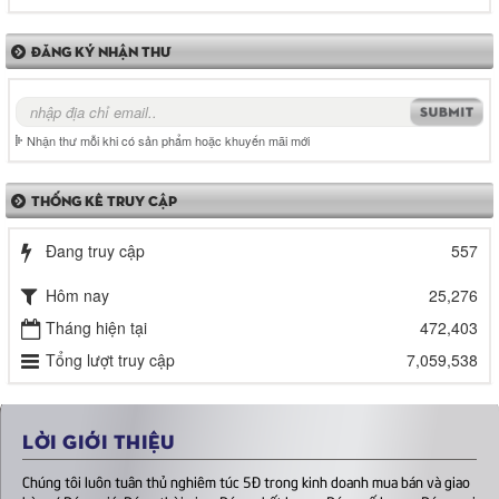
ĐĂNG KÝ NHẬN THƯ
Nhận thư mỗi khi có sản phẩm hoặc khuyến mãi mới
THỐNG KÊ TRUY CẬP
Đang truy cập
557
Hôm nay
25,276
Tháng hiện tại
472,403
Tổng lượt truy cập
7,059,538
LỜI GIỚI THIỆU
Chúng tôi luôn tuân thủ nghiêm túc 5Đ trong kinh doanh mua bán và giao