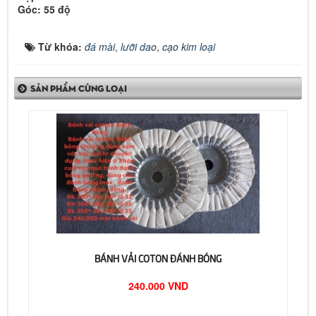
Góc: 55 độ
Từ khóa:
đá mài
,
lưỡi dao
,
cạo kim loại
SẢN PHẨM CÙNG LOẠI
BÁNH VẢI COTON ĐÁNH BÓNG
240.000 VND