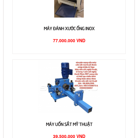
MÁY ĐÁNH XƯỚC ỐNG INOX
77.000.000 VND
MÁY UỐN SẮT MỸ THUẬT
39.500.000 VND