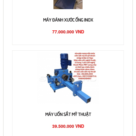
MÁY ĐÁNH XƯỚC ỐNG INOX
77.000.000 VND
MÁY UỐN SẮT MỸ THUẬT
39.500.000 VND