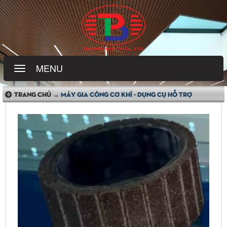
MENU
TRANG CHỦ →
MÁY GIA CÔNG CƠ KHÍ - DỤNG CỤ HỖ TRỢ