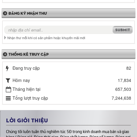
ĐĂNG KÝ NHẬN THƯ
Nhận thư mỗi khi có sản phẩm hoặc khuyến mãi mới
THỐNG KÊ TRUY CẬP
Đang truy cập
82
Hôm nay
17,834
Tháng hiện tại
657,503
Tổng lượt truy cập
7,244,638
LỜI GIỚI THIỆU
Chúng tôi luôn tuân thủ nghiêm túc 5Đ trong kinh doanh mua bán và giao
hàng ( Đúng giá, Đúng thời gian, Đúng chất lượng, Đúng số lượng, Đúng nơi