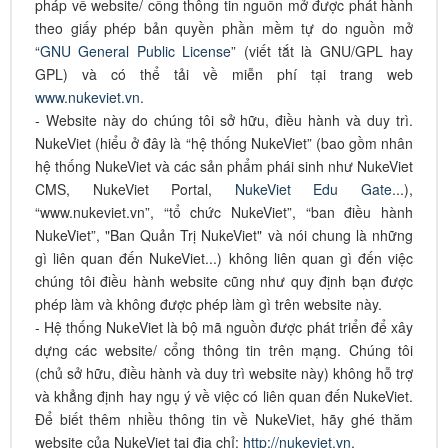
pháp về website/ cổng thông tin nguồn mở được phát hành
theo giấy phép bản quyền phần mềm tự do nguồn mở
“
GNU General Public License
” (viết tắt là GNU/GPL hay
GPL) và có thể tải về miễn phí tại trang web
www.nukeviet.vn
.
- Website này do chúng tôi sở hữu, điều hành và duy trì.
NukeViet (hiểu ở đây là “hệ thống NukeViet” (bao gồm nhân
hệ thống NukeViet và các sản phẩm phái sinh như NukeViet
CMS, NukeViet Portal,
NukeViet Edu Gate
...),
“www.nukeviet.vn”, “tổ chức NukeViet”, “ban điều hành
NukeViet”, "Ban Quản Trị NukeViet" và nói chung là những
gì liên quan đến NukeViet...) không liên quan gì đến việc
chúng tôi điều hành website cũng như quy định bạn được
phép làm và không được phép làm gì trên website này.
- Hệ thống NukeViet là bộ mã nguồn được phát triển để xây
dựng các website/ cổng thông tin trên mạng. Chúng tôi
(chủ sở hữu, điều hành và duy trì website này) không hỗ trợ
và khẳng định hay ngụ ý về việc có liên quan đến NukeViet.
Để biết thêm nhiều thông tin về NukeViet, hãy ghé thăm
website của NukeViet tại địa chỉ:
http://nukeviet.vn
.