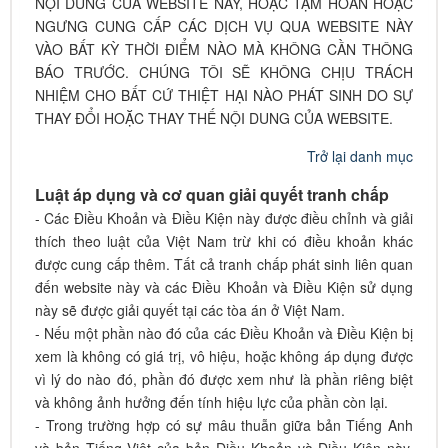
NỘI DUNG CỦA WEBSITE NÀY, HOẶC TẠM HOÃN HOẶC
NGƯNG CUNG CẤP CÁC DỊCH VỤ QUA WEBSITE NÀY
VÀO BẤT KỲ THỜI ĐIỂM NÀO MÀ KHÔNG CẦN THÔNG
BÁO TRƯỚC. CHÚNG TÔI SẼ KHÔNG CHỊU TRÁCH
NHIỆM CHO BẤT CỨ THIỆT HẠI NÀO PHÁT SINH DO SỰ
THAY ĐỔI HOẶC THAY THẾ NỘI DUNG CỦA WEBSITE.
Trở lại danh mục
Luật áp dụng và cơ quan giải quyết tranh chấp
- Các Điều Khoản và Điều Kiện này được điều chỉnh và giải
thích theo luật của Việt Nam trừ khi có điều khoản khác
được cung cấp thêm. Tất cả tranh chấp phát sinh liên quan
đến website này và các Điều Khoản và Điều Kiện sử dụng
này sẽ được giải quyết tại các tòa án ở Việt Nam.
- Nếu một phần nào đó của các Điều Khoản và Điều Kiện bị
xem là không có giá trị, vô hiệu, hoặc không áp dụng được
vì lý do nào đó, phần đó được xem như là phần riêng biệt
và không ảnh hưởng đến tính hiệu lực của phần còn lại.
- Trong trường hợp có sự mâu thuẫn giữa bản Tiếng Anh