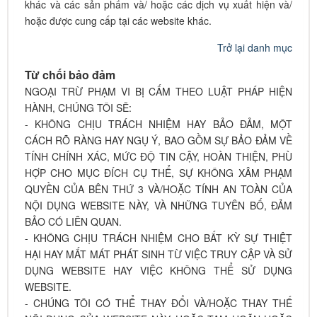
khác và các sản phẩm và/ hoặc các dịch vụ xuất hiện và/
hoặc được cung cấp tại các website khác.
Trở lại danh mục
Từ chối bảo đảm
NGOẠI TRỪ PHẠM VI BỊ CẤM THEO LUẬT PHÁP HIỆN
HÀNH, CHÚNG TÔI SẼ:
- KHÔNG CHỊU TRÁCH NHIỆM HAY BẢO ĐẢM, MỘT
CÁCH RÕ RÀNG HAY NGỤ Ý, BAO GỒM SỰ BẢO ĐẢM VỀ
TÍNH CHÍNH XÁC, MỨC ĐỘ TIN CẬY, HOÀN THIỆN, PHÙ
HỢP CHO MỤC ĐÍCH CỤ THỂ, SỰ KHÔNG XÂM PHẠM
QUYỀN CỦA BÊN THỨ 3 VÀ/HOẶC TÍNH AN TOÀN CỦA
NỘI DỤNG WEBSITE NÀY, VÀ NHỮNG TUYÊN BỐ, ĐẢM
BẢO CÓ LIÊN QUAN.
- KHÔNG CHỊU TRÁCH NHIỆM CHO BẤT KỲ SỰ THIỆT
HẠI HAY MẤT MÁT PHÁT SINH TỪ VIỆC TRUY CẬP VÀ SỬ
DỤNG WEBSITE HAY VIỆC KHÔNG THỂ SỬ DỤNG
WEBSITE.
- CHÚNG TÔI CÓ THỂ THAY ĐỔI VÀ/HOẶC THAY THẾ